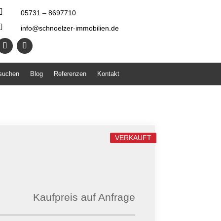

05731 – 8697710

info@schnoelzer-immobilien.de
 suchen
Blog
Referenzen
Kontakt
VERKAUFT
Kaufpreis auf Anfrage