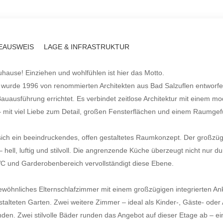
EAUSWEIS
LAGE & INFRASTRUKTUR
ause! Einziehen und wohlfühlen ist hier das Motto.
us wurde 1996 von renommierten Architekten aus Bad Salzuflen entwor
auausführung errichtet. Es verbindet zeitlose Architektur mit einem 
mit viel Liebe zum Detail, großen Fensterflächen und einem Raumgefü
sich ein beeindruckendes, offen gestaltetes Raumkonzept. Der großzü
 hell, luftig und stilvoll. Die angrenzende Küche überzeugt nicht nur d
WC und Garderobenbereich vervollständigt diese Ebene.
ewöhnliches Elternschlafzimmer mit einem großzügigen integrierten An
gestalteten Garten. Zwei weitere Zimmer – ideal als Kinder-, Gäste- ode
unden. Zwei stilvolle Bäder runden das Angebot auf dieser Etage ab – e