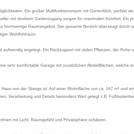
möglichkeiten: Ein großer Multifunktionsraum mit Gartenblick, perfekt 
eller mit direktem Gartenzugang sorgen für maximalen Komfort. Ein pr
s hochwertige Raumangebot. Der gesamte Bereich überzeugt durch sei
rtiger Wohlfühlraum.
und aufwendig angelegt. Ein Rückzugsort mit vielen Pflanzen, der Ruhe u
eine sehr komfortable Garage mit zusätzlichen Abstellflächen, welche a
n Haus von der Stange ist. Auf einer Wohnfläche von ca. 167 m² und ein
alien, Verarbeitung und Details besonders Wert gelegt z.B. Fußbodenh
Wohnen mit Licht, Raumgefühl und Privatsphäre schätzen.