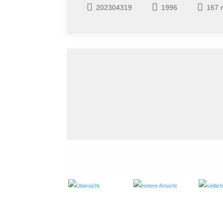
202304319
1996
167 