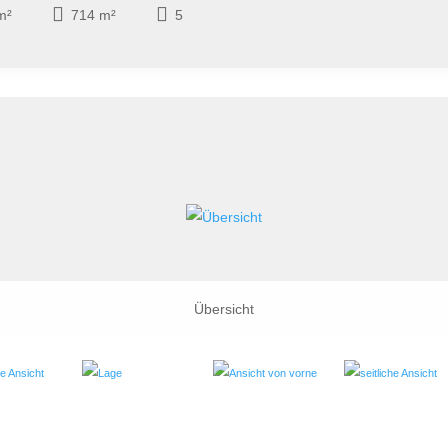
m²
714 m²
5
Übersicht