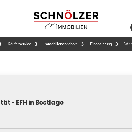
Käuferservice
Immobilienangebote
Finanzierung
Wir
ität - EFH in Bestlage