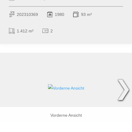
202310369
1980
93 m²
1.412 m²
2
❯
Vorderne Ansicht