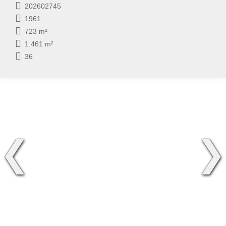
202602745
1961
723 m²
1.461 m²
36
❮
❯