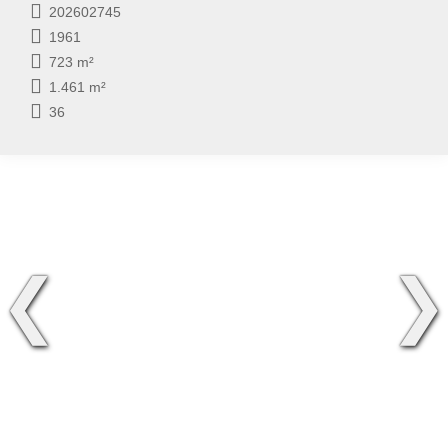
202602745
1961
723 m²
1.461 m²
36
❮
❯