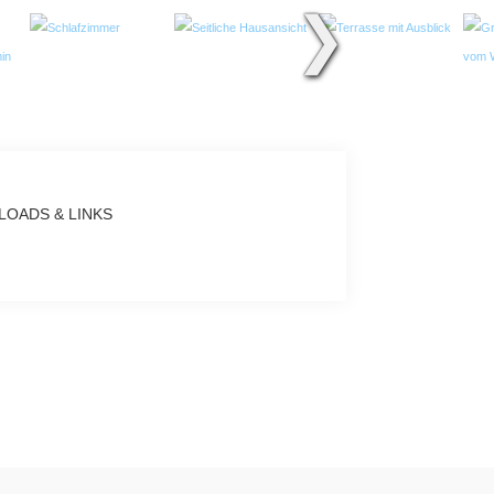
❯
OADS & LINKS