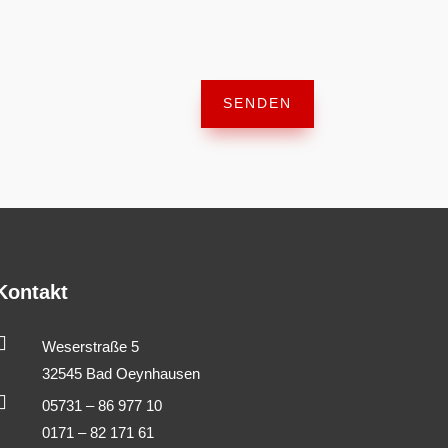
SENDEN
Kontakt

Weserstraße 5
32545 Bad Oeynhausen

05731 – 86 977 10
0171 – 82 171 61