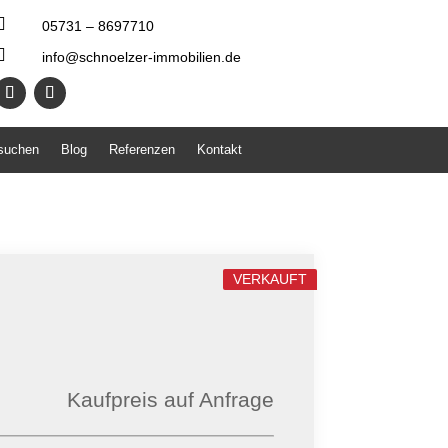

05731 – 8697710

info@schnoelzer-immobilien.de
 suchen
Blog
Referenzen
Kontakt
VERKAUFT
Kaufpreis auf Anfrage