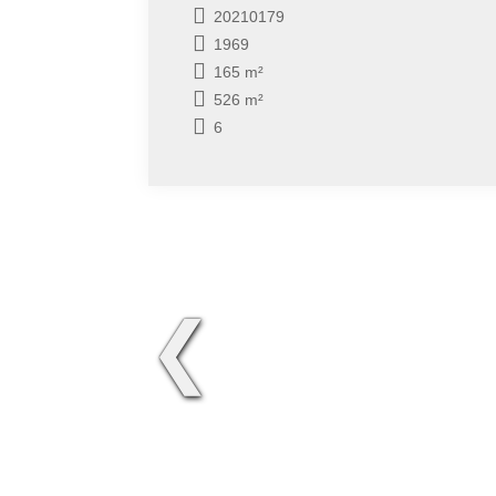
20210179
1969
165 m²
526 m²
6
❮