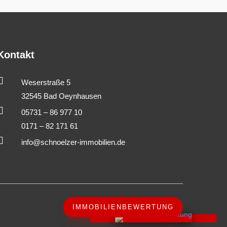
Kontakt

Weserstraße 5
32545 Bad Oeynhausen

05731 – 86 977 10
0171 – 82 171 61

info@schnoelzer-immobilien.de
IMMOBILIENBEWERTUNG