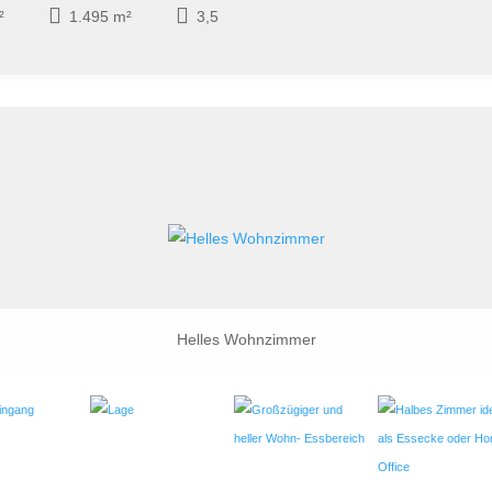
²
1.495 m²
3,5
Helles Wohnzimmer