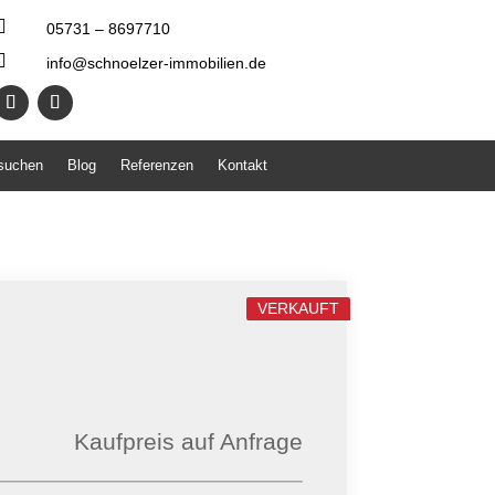

05731 – 8697710

info@schnoelzer-immobilien.de
 suchen
Blog
Referenzen
Kontakt
VERKAUFT
Kaufpreis auf Anfrage