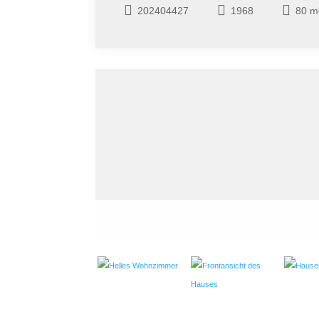
202404427
1968
80 m