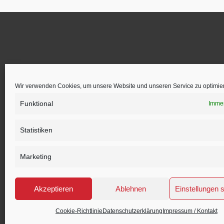
Der Start in Ihr neues Heim mit
unserem Immobilienmakler Team.
Wir verwenden Cookies, um unsere Website und unseren Service zu optimie
u.A. in
Vlotho
,
Bad Salzuflen
,
Herford
,
Funktional
Immer
Löhne,
Düsseldorf
Statistiken
Marketing
Akzeptieren
Ablehnen
Einstellungen 
Copyright © 2023 – Schnölzer Immobilien
Cookie-Richtlinie
Datenschutzerklärung
Impressum / Kontakt