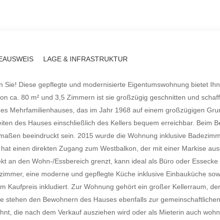
EAUSWEIS
LAGE & INFRASTRUKTUR
 Sie! Diese gepflegte und modernisierte Eigentumswohnung bietet Ihnen
 ca. 80 m² und 3,5 Zimmern ist sie großzügig geschnitten und schafft 
nes Mehrfamilienhauses, das im Jahr 1968 auf einem großzügigen Grund
eiten des Hauses einschließlich des Kellers bequem erreichbar. Beim 
rmaßen beeindruckt sein. 2015 wurde die Wohnung inklusive Badezimme
at einen direkten Zugang zum Westbalkon, der mit einer Markise ausg
irekt an den Wohn-/Essbereich grenzt, kann ideal als Büro oder Essecke
afzimmer, eine moderne und gepflegte Küche inklusive Einbauküche so
im Kaufpreis inkludiert. Zur Wohnung gehört ein großer Kellerraum, der
e stehen den Bewohnern des Hauses ebenfalls zur gemeinschaftlichen N
t, die nach dem Verkauf ausziehen wird oder als Mieterin auch wohn