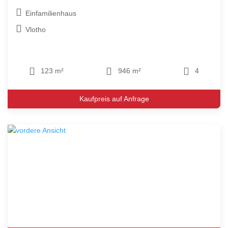
Einfamilienhaus
Vlotho
123 m²
946 m²
4
Kaufpreis auf Anfrage