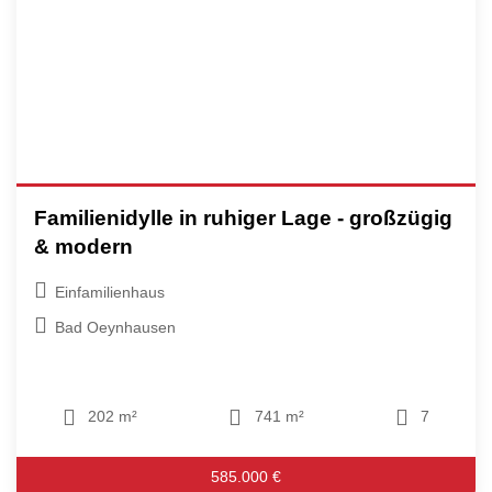
Familienidylle in ruhiger Lage - großzügig
& modern
Einfamilienhaus
Bad Oeynhausen
202 m²
741 m²
7
585.000 €