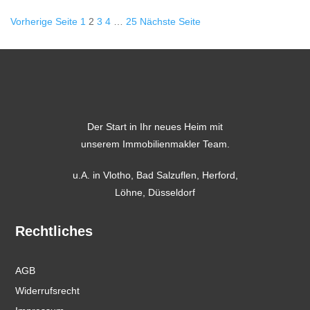
Seitennummerierung
Vorherige Seite
1
2
3
4
…
25
Nächste Seite
der
Beiträge
Der Start in Ihr neues Heim mit
unserem Immobilienmakler Team.
u.A. in
Vlotho
,
Bad Salzuflen
,
Herford
,
Löhne,
Düsseldorf
Rechtliches
AGB
Widerrufsrecht