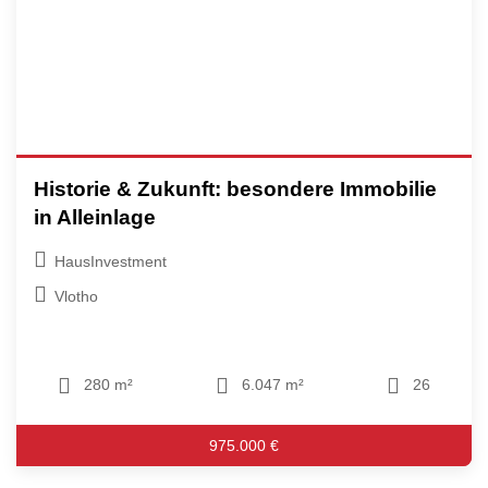
Historie & Zukunft: besondere Immobilie
in Alleinlage
HausInvestment
Vlotho
280 m²
6.047 m²
26
975.000 €