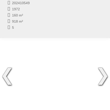
202410549
1972
160 m²
918 m²
5
❮
❯