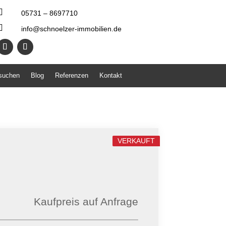

05731 – 8697710

info@schnoelzer-immobilien.de
 suchen
Blog
Referenzen
Kontakt
VERKAUFT
Kaufpreis auf Anfrage