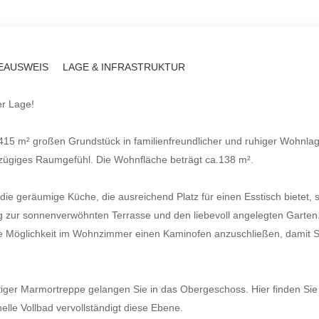
EAUSWEIS
LAGE & INFRASTRUKTUR
er Lage!
15 m² großen Grundstück in familienfreundlicher und ruhiger Wohnlag
ßzügiges Raumgefühl. Die Wohnfläche beträgt ca.138 m².
ie geräumige Küche, die ausreichend Platz für einen Esstisch bietet, 
 zur sonnenverwöhnten Terrasse und den liebevoll angelegten Garten
die Möglichkeit im Wohnzimmer einen Kaminofen anzuschließen, damit S
iger Marmortreppe gelangen Sie in das Obergeschoss. Hier finden Sie 
elle Vollbad vervollständigt diese Ebene.