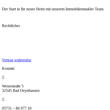
Der Start in Ihr neues Heim mit unserem Immobilienmakler Team.
u.A. in
Vlotho
,
Bad Salzuflen
,
Herford
,
Löhne,
Düsseldorf
Rechtliches
AGB
Widerrufsrecht
Impressum
Datenschutzerklärung
Cookie-Richtlinie
Vertrag widerrufen
Kontakt

Weserstraße 5
32545 Bad Oeynhausen

05731 – 86 977 10