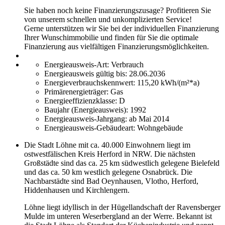
Sie haben noch keine Finanzierungszusage? Profitieren Sie
von unserem schnellen und unkomplizierten Service!
Gerne unterstützen wir Sie bei der individuellen Finanzierung
Ihrer Wunschimmobilie und finden für Sie die optimale
Finanzierung aus vielfältigen Finanzierungsmöglichkeiten.
Energieausweis-Art:
Verbrauch
Energieausweis gültig bis:
28.06.2036
Energieverbrauchskennwert:
115,20 kWh/(m²*a)
Primärenergieträger:
Gas
Energieeffizienzklasse:
D
Baujahr (Energieausweis):
1992
Energieausweis-Jahrgang:
ab Mai 2014
Energieausweis-Gebäudeart:
Wohngebäude
Die Stadt Löhne mit ca. 40.000 Einwohnern liegt im
ostwestfälischen Kreis Herford in NRW. Die nächsten
Großstädte sind das ca. 25 km südwestlich gelegene Bielefeld
und das ca. 50 km westlich gelegene Osnabrück. Die
Nachbarstädte sind Bad Oeynhausen, Vlotho, Herford,
Hiddenhausen und Kirchlengern.
Löhne liegt idyllisch in der Hügellandschaft der Ravensberger
Mulde im unteren Weserbergland an der Werre. Bekannt ist