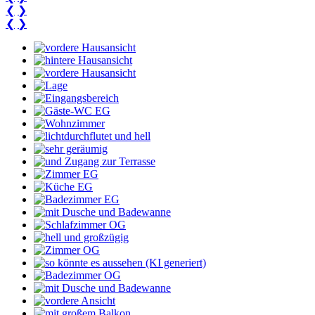
❮
❯
❮
❯