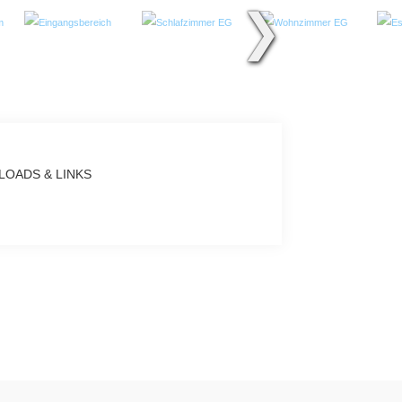
❯
OADS & LINKS