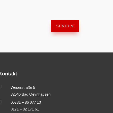
SENDEN
Kontakt

Weserstraße 5
32545 Bad Oeynhausen

05731 – 86 977 10
0171 – 82 171 61