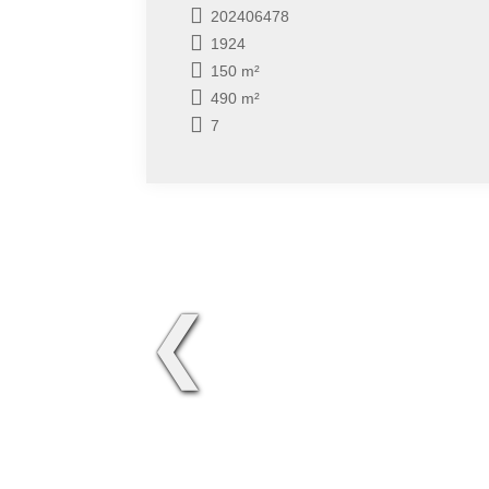
202406478
1924
150 m²
490 m²
7
❮