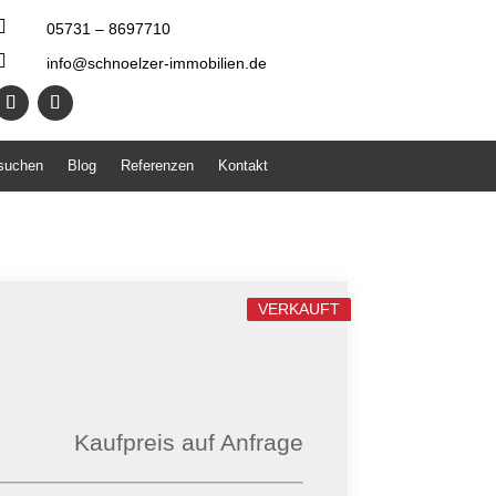

05731 – 8697710

info@schnoelzer-immobilien.de
 suchen
Blog
Referenzen
Kontakt
VERKAUFT
Kaufpreis auf Anfrage