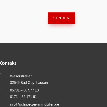
SENDEN
Kontakt

Weserstraße 5
32545 Bad Oeynhausen

05731 – 86 977 10
0171 – 82 171 61

info@schnoelzer-immobilien.de