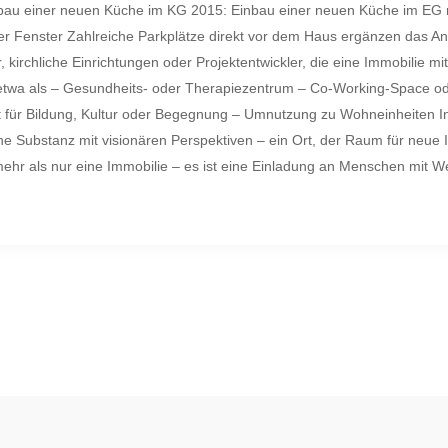
bau einer neuen Küche im KG 2015: Einbau einer neuen Küche im EG 
er Fenster Zahlreiche Parkplätze direkt vor dem Haus ergänzen das An
, kirchliche Einrichtungen oder Projektentwickler, die eine Immobilie mi
etwa als – Gesundheits- oder Therapiezentrum – Co-Working-Space od
für Bildung, Kultur oder Begegnung – Umnutzung zu Wohneinheiten Inm
he Substanz mit visionären Perspektiven – ein Ort, der Raum für neue I
hr als nur eine Immobilie – es ist eine Einladung an Menschen mit Weit