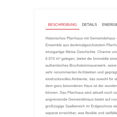
BESCHREIBUNG
DETAILS
ENERGI
Historisches Pfarrhaus mit Gemeindehaus –
Ensemble aus denkmalgeschütztem Pfarrha
einzigartige Weise Geschichte, Charme und
6.074 m² gelegen, bietet die Immobilie ei
authentisches Bruchsteinmauerwerk, seine
sehr renommierten Architekten und geprägt 
eindrucksvolles Ambiente, das sowohl für s
dem ganz besonderen Haus ist der wunders
können. Das Pfarrhaus wird aktuell noch v
angrenzende Gemeindehaus bietet auf rund 
großzügige Saalbereich im Erdgeschoss eig
separat erreichbar, was flexible und vielfä