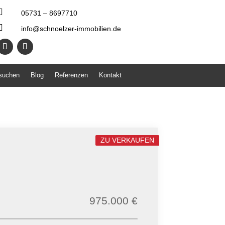

05731 – 8697710

info@schnoelzer-immobilien.de
 suchen
Blog
Referenzen
Kontakt
ZU VERKAUFEN
975.000 €