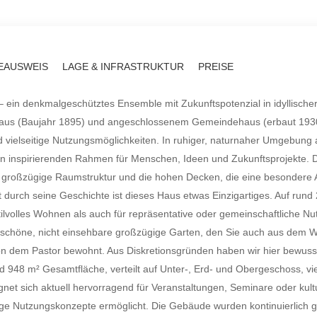
EAUSWEIS
LAGE & INFRASTRUKTUR
PREISE
 ein denkmalgeschütztes Ensemble mit Zukunftspotenzial in idyllische
us (Baujahr 1895) und angeschlossenem Gemeindehaus (erbaut 1930, 
 vielseitige Nutzungsmöglichkeiten. In ruhiger, naturnaher Umgebung 
nen inspirierenden Rahmen für Menschen, Ideen und Zukunftsprojekte. D
 großzügige Raumstruktur und die hohen Decken, die eine besondere
durch seine Geschichte ist dieses Haus etwas Einzigartiges. Auf rund 
tilvolles Wohnen als auch für repräsentative oder gemeinschaftliche Nu
chöne, nicht einsehbare großzügige Garten, den Sie auch aus dem Win
on dem Pastor bewohnt. Aus Diskretionsgründen haben wir hier bewusst
948 m² Gesamtfläche, verteilt auf Unter-, Erd- und Obergeschoss, viel
net sich aktuell hervorragend für Veranstaltungen, Seminare oder kult
ltige Nutzungskonzepte ermöglicht. Die Gebäude wurden kontinuierlich g