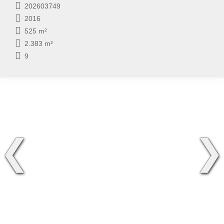
202603749
2016
525 m²
2.383 m²
9
❮
❯