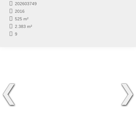
202603749
2016
525 m²
2.383 m²
9
❮
❯