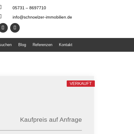

05731 – 8697710

info@schnoelzer-immobilien.de
 suchen
Blog
Referenzen
Kontakt
VERKAUFT
Kaufpreis auf Anfrage