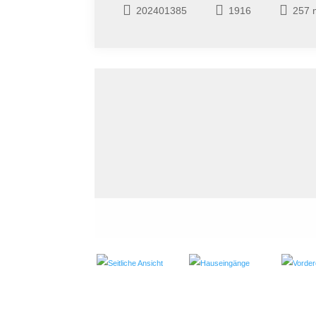
202401385
1916
257 