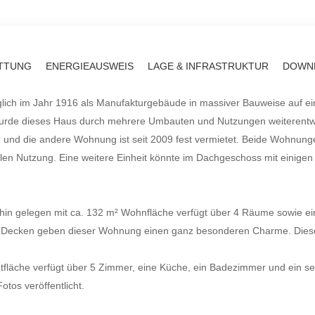
TTUNG
ENERGIEAUSWEIS
LAGE & INFRASTRUKTUR
DOWNL
lich im Jahr 1916 als Manufakturgebäude in massiver Bauweise auf e
 wurde dieses Haus durch mehrere Umbauten und Nutzungen weiterentwick
und die andere Wohnung ist seit 2009 fest vermietet. Beide Wohnun
ellen Nutzung. Eine weitere Einheit könnte im Dachgeschoss mit eini
e hin gelegen mit ca. 132 m² Wohnfläche verfügt über 4 Räume sowie 
e Decken geben dieser Wohnung einen ganz besonderen Charme. Die
fläche verfügt über 5 Zimmer, eine Küche, ein Badezimmer und ein se
tos veröffentlicht.