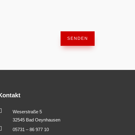
SENDEN
Kontakt

Weserstraße 5
32545 Bad Oeynhausen

05731 – 86 977 10