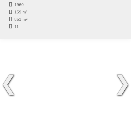
1960
159 m²
851 m²
11
❮
❯