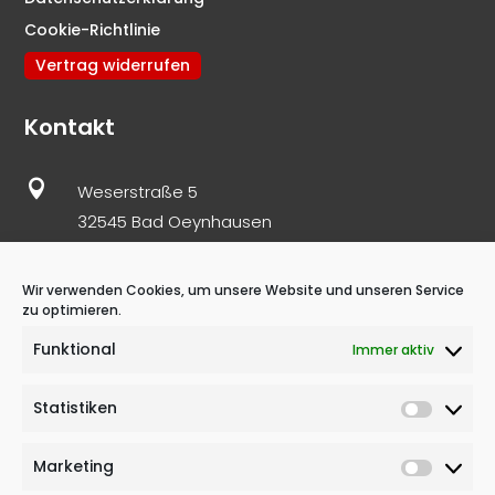
Cookie-Richtlinie
Vertrag widerrufen
Kontakt

Weserstraße 5
32545 Bad Oeynhausen

05731 – 86 977 10
0171 – 82 171 61
Wir verwenden Cookies, um unsere Website und unseren Service
zu optimieren.

info@schnoelzer-immobilien.de
Funktional
Immer aktiv
Statistiken
Statisti
Copyright © 2023 – Schnölzer Immobilien
Marketing
Market