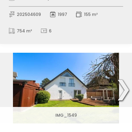
202504609
1997
155 m²
754 m²
6
❯
IMG_1549