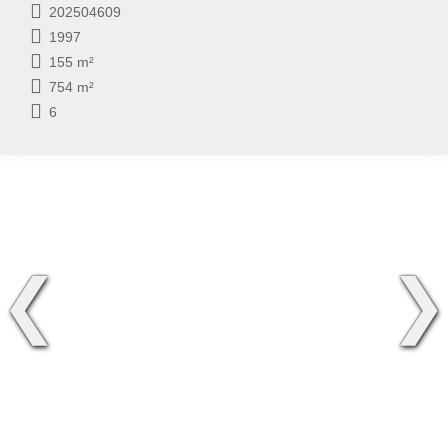
202504609
1997
155 m²
754 m²
6
❮
❯