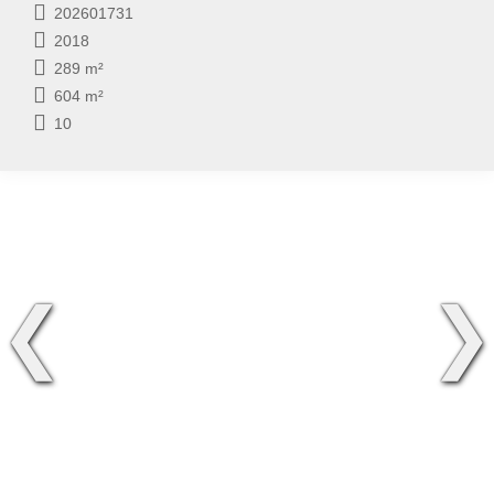
202601731
2018
289 m²
604 m²
10
❮
❯