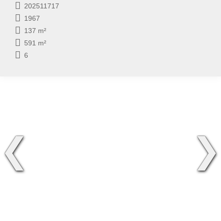
202511717
1967
137 m²
591 m²
6
❮
❯