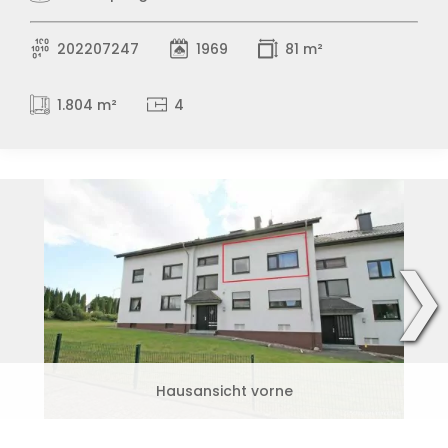
202207247
1969
81 m²
1.804 m²
4
❯
Hausansicht vorne