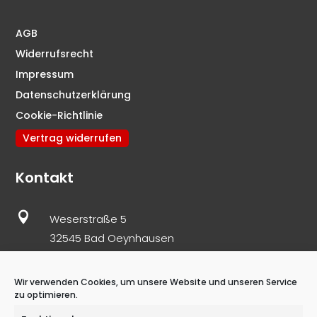
AGB
Widerrufsrecht
Impressum
Datenschutzerklärung
Cookie-Richtlinie
Vertrag widerrufen
Kontakt

Weserstraße 5
32545 Bad Oeynhausen

05731 – 86 977 10
0171 – 82 171 61
Wir verwenden Cookies, um unsere Website und unseren Service
zu optimieren.

info@schnoelzer-immobilien.de