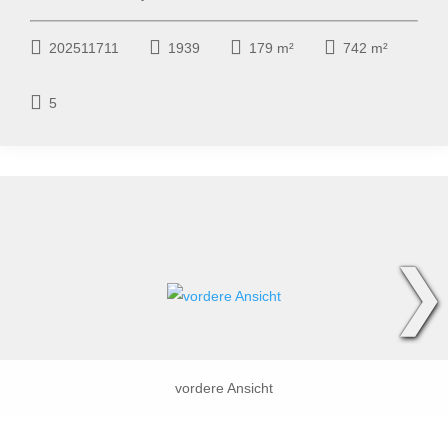
202511711
1939
179 m²
742 m²
5
❯
vordere Ansicht