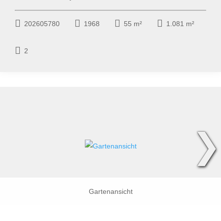
202605780
1968
55 m²
1.081 m²
2
❯
Gartenansicht