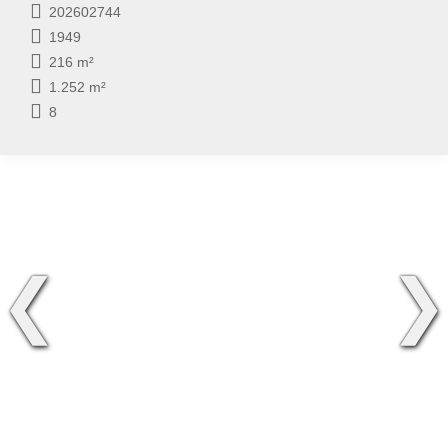
202602744
1949
216 m²
1.252 m²
8
❮
❯