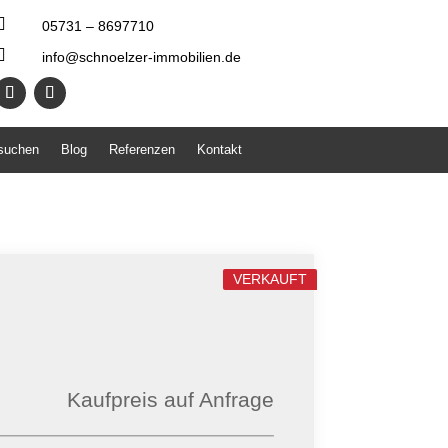

05731 – 8697710

info@schnoelzer-immobilien.de
 suchen
Blog
Referenzen
Kontakt
VERKAUFT
Kaufpreis auf Anfrage