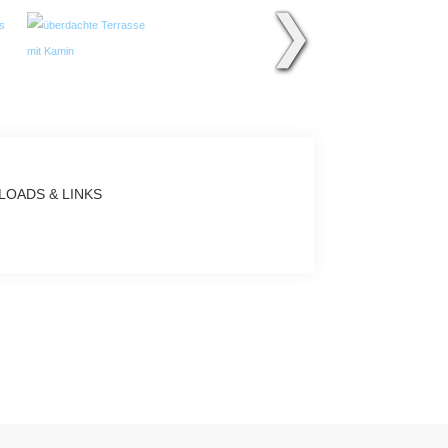
❯
OADS & LINKS