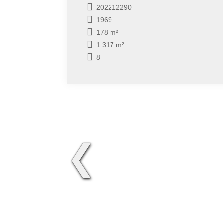
202212290
1969
178 m²
1.317 m²
8
❮