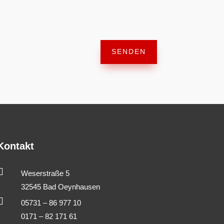
SENDEN
Kontakt

Weserstraße 5
32545 Bad Oeynhausen

05731 – 86 977 10
0171 – 82 171 61