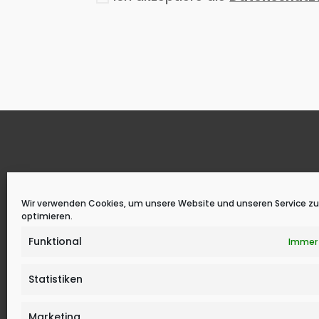
Der Start in Ihr neues Heim mit
Wir verwenden Cookies, um unsere Website und unseren Service zu
unserem Immobilienmakler Team.
optimieren.
u.A. in
Vlotho
,
Bad Salzuflen
,
Herford
,
Funktional
Immer 
Löhne,
Düsseldorf
Statistiken
Marketing