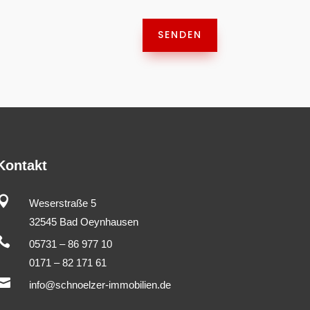
SENDEN
Kontakt

Weserstraße 5
32545 Bad Oeynhausen

05731 – 86 977 10
0171 – 82 171 61

info@schnoelzer-immobilien.de