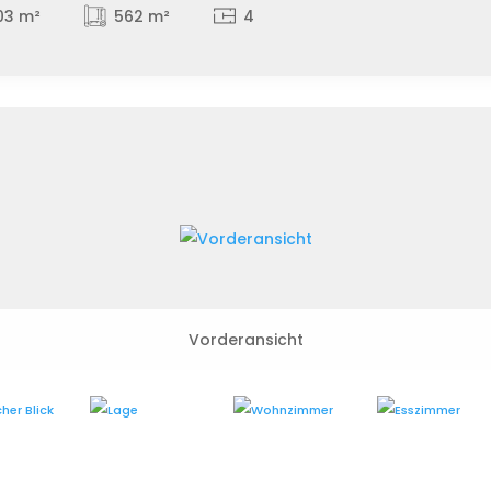
03 m²
562 m²
4
Vorderansicht