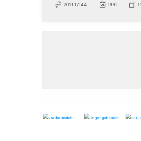
202107144
1961
1