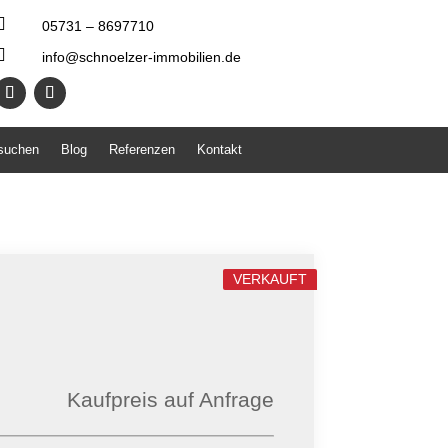

05731 – 8697710

info@schnoelzer-immobilien.de
 suchen
Blog
Referenzen
Kontakt
VERKAUFT
Kaufpreis auf Anfrage