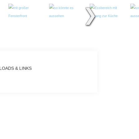
❯
OADS & LINKS