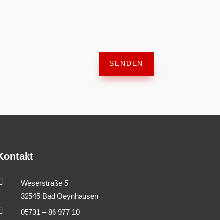
SENDEN
Kontakt

Weserstraße 5
32545 Bad Oeynhausen

05731 – 86 977 10