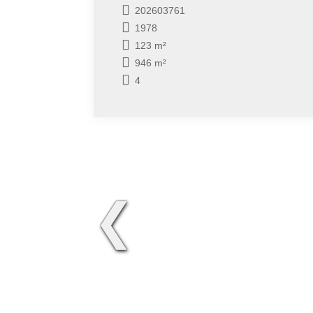
202603761
1978
123 m²
946 m²
4
❮