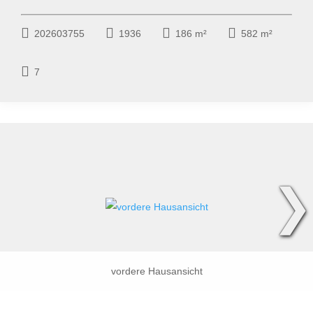
202603755
1936
186 m²
582 m²
7
❯
vordere Hausansicht