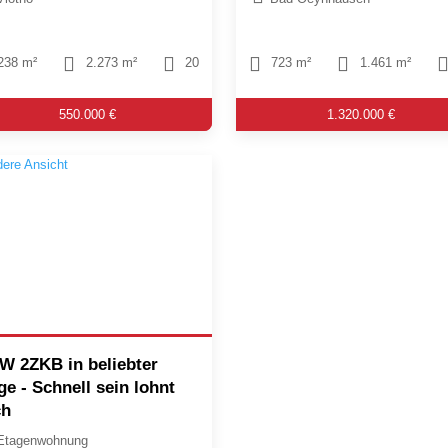
238 m²
2.273 m²
20
723 m²
1.461 m²
550.000 €
1.320.000 €
W 2ZKB in beliebter
ge - Schnell sein lohnt
ch
Etagenwohnung