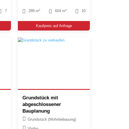
7
289 m²
604 m²
10
Kaufpreis auf Anfrage
Grundstück mit
abgeschlossener
Bauplanung
Grundstück (Wohnbebauung)
Vlotho