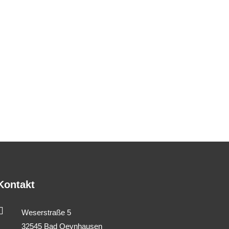
Kontakt

Weserstraße 5
32545 Bad Oeynhausen