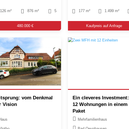
126 m²
876 m²
5
177 m²
1.499 m²
480.000 €
Kaufpreis auf Anfrage
itsprung: vom Denkmal
Ein cleveres Investment:
r Vision
12 Wohnungen in einem
Paket
Haus
Mehrfamilienhaus
Vlotho
Bad Oeynhausen