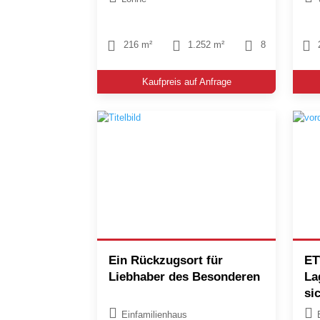
216 m²
1.252 m²
8
Kaufpreis auf Anfrage
Ein Rückzugsort für
ET
Liebhaber des Besonderen
La
si
Einfamilienhaus