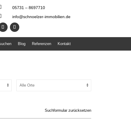

05731 – 8697710

info@schnoelzer-immobilien.de
 suchen
Blog
Referenzen
Kontakt
Suchformular zurücksetzen