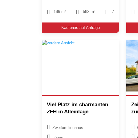
186 m²
582 m²
7
Kaufpreis auf Anfrage
Viel Platz im charmanten
Ze
ZFH in Alleinlage
zu
Zweifamilienhaus
Löhne