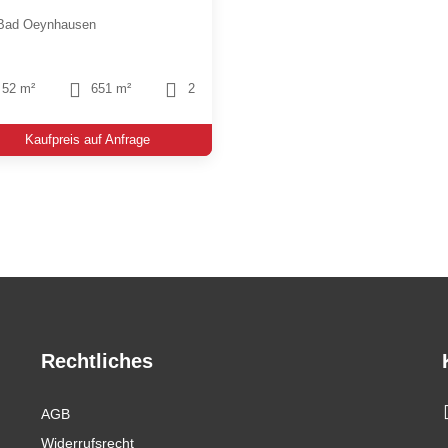
Bad Oeynhausen
52 m²
651 m²
2
Kaufpreis auf Anfrage
Rechtliches
AGB
Widerrufsrecht