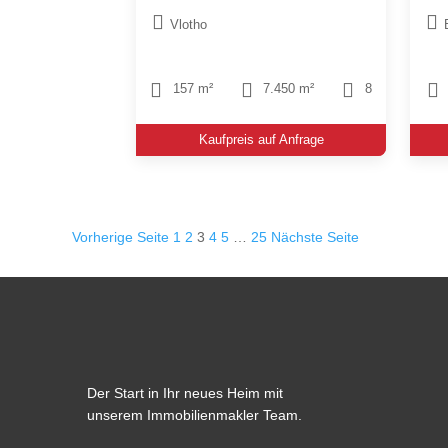
Vlotho
157 m²
7.450 m²
8
Kaufpreis auf Anfrage
Seitennummerierung
Vorherige Seite
1
2
3
4
5
…
25
Nächste Seite
der
Beiträge
Der Start in Ihr neues Heim mit
unserem Immobilienmakler Team.